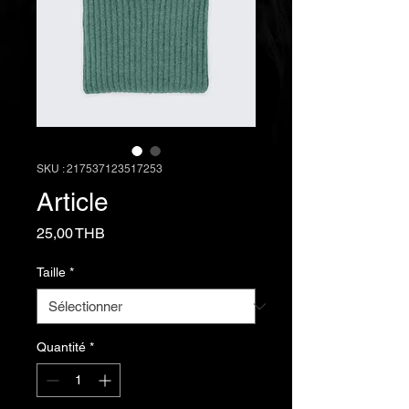
SKU : 217537123517253
Article
Prix
25,00 THB
Taille
*
Quantité
*